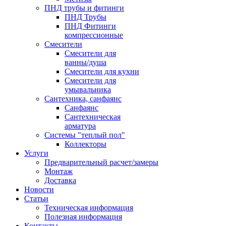
ПНД трубы и фитинги
ПНД Трубы
ПНД Фитинги
компрессионные
Смесители
Смесители для
ванны/душа
Смесители для кухни
Смесители для
умывальника
Сантехника, санфаянс
Санфаянс
Сантехническая
арматура
Системы "теплый пол"
Коллекторы
Услуги
Предварительный расчет/замеры
Монтаж
Доставка
Новости
Статьи
Техническая информация
Полезная информация
Контакты