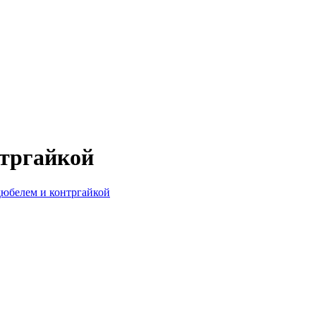
нтргайкой
дюбелем и контргайкой