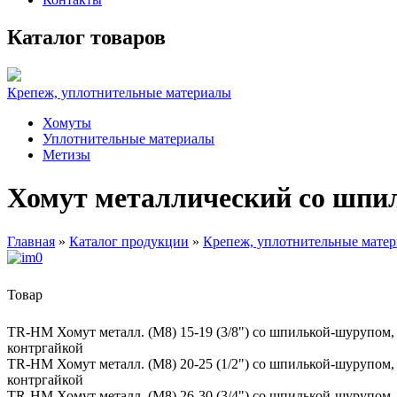
Каталог товаров
Крепеж, уплотнительные материалы
Хомуты
Уплотнительные материалы
Метизы
Хомут металлический со шпи
Главная
»
Каталог продукции
»
Крепеж, уплотнительные мате
Товар
TR-HM Хомут металл. (М8) 15-19 (3/8") со шпилькой-шурупом,
контргайкой
TR-HM Хомут металл. (М8) 20-25 (1/2") со шпилькой-шурупом,
контргайкой
TR-HM Хомут металл. (М8) 26-30 (3/4") со шпилькой-шурупом,