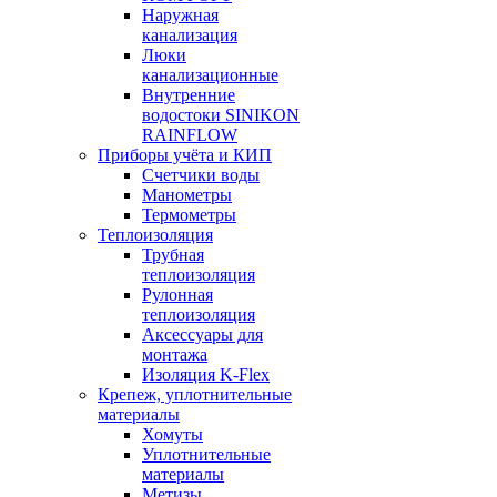
Наружная
канализация
Люки
канализационные
Внутренние
водостоки SINIKON
RAINFLOW
Приборы учёта и КИП
Счетчики воды
Манометры
Термометры
Теплоизоляция
Трубная
теплоизоляция
Рулонная
теплоизоляция
Аксессуары для
монтажа
Изоляция K-Flex
Крепеж, уплотнительные
материалы
Хомуты
Уплотнительные
материалы
Метизы