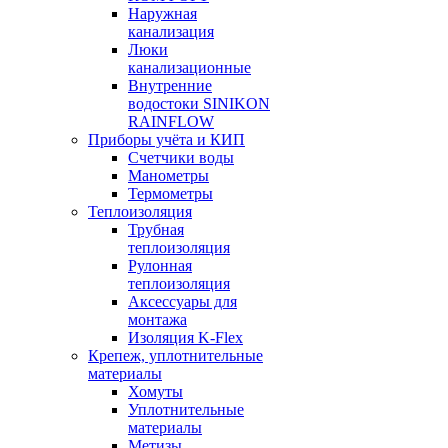
Наружная
канализация
Люки
канализационные
Внутренние
водостоки SINIKON
RAINFLOW
Приборы учёта и КИП
Счетчики воды
Манометры
Термометры
Теплоизоляция
Трубная
теплоизоляция
Рулонная
теплоизоляция
Аксессуары для
монтажа
Изоляция K-Flex
Крепеж, уплотнительные
материалы
Хомуты
Уплотнительные
материалы
Метизы