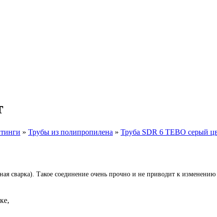
т
итинги
»
Трубы из полипропилена
»
Труба SDR 6 TEBO серый ц
ая сварка). Такое соединение очень прочно и не приводит к изменению 
ке,