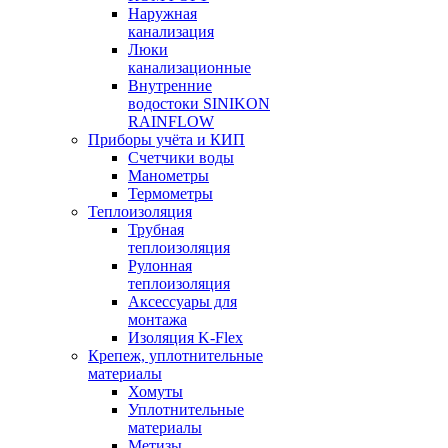
Наружная
канализация
Люки
канализационные
Внутренние
водостоки SINIKON
RAINFLOW
Приборы учёта и КИП
Счетчики воды
Манометры
Термометры
Теплоизоляция
Трубная
теплоизоляция
Рулонная
теплоизоляция
Аксессуары для
монтажа
Изоляция K-Flex
Крепеж, уплотнительные
материалы
Хомуты
Уплотнительные
материалы
Метизы