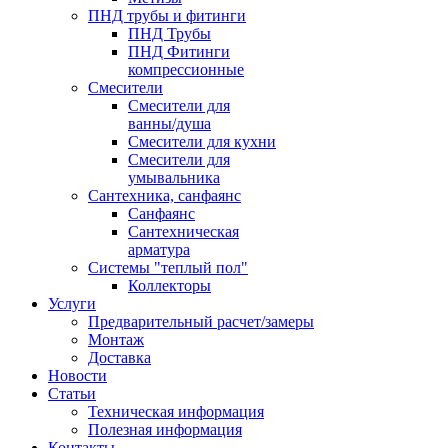
ПНД трубы и фитинги
ПНД Трубы
ПНД Фитинги
компрессионные
Смесители
Смесители для
ванны/душа
Смесители для кухни
Смесители для
умывальника
Сантехника, санфаянс
Санфаянс
Сантехническая
арматура
Системы "теплый пол"
Коллекторы
Услуги
Предварительный расчет/замеры
Монтаж
Доставка
Новости
Статьи
Техническая информация
Полезная информация
Контакты