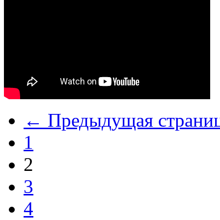
← Предыдущая страни
1
2
3
4